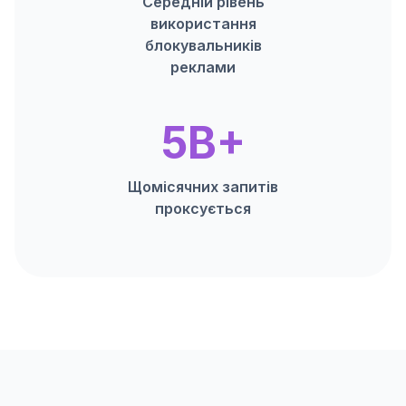
Середній рівень
використання
блокувальників
реклами
5B+
Щомісячних запитів
проксується