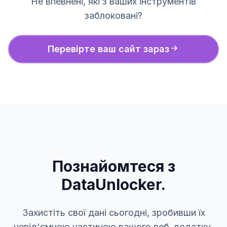
Не впевнені, які з ваших інструментів
заблоковані?
Перевірте ваш сайт зараз
Познайомтеся з
DataUnlocker.
Захистіть свої дані сьогодні, зробивши їх
невід'ємною частиною вашого веб-додатку.