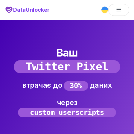
DataUnlocker
Ваш
S
n
a
p
P
i
x
e
l
втрачає до
даних
2
0
%
через
a
d
b
l
o
c
k
e
r
s